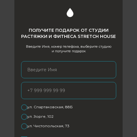
ПОЛУЧИТЕ ПОДАРОК ОТ СТУДИИ
РАСТЯЖКИ И ФИТНЕСА STRETCH HOUSE
Введите Имя, номер телефона, выберите студию
и получите подарок
Введите Имя
+7 999 999 99 99
ул. Спартаковская, 88Б
КОНТАКТЫ:
ул. Зорге, 102
ул. Чистопольская, 73
ул.
Спартаковская , 88Б
(м. Аметьево / Суконная слобода)